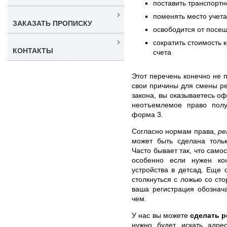
поставить транспортн
поменять место учета
ЗАКАЗАТЬ ПРОПИСКУ
освободится от посе
сократить стоимость 
КОНТАКТЫ
счета
Этот перечень конечно не 
свои причины для смены рег
закона, вы оказываетесь о
неотъемлемое право полу
форма 3.
Согласно нормам права,
ре
может быть сделана толь
Часто бывает так, что само
особенно если нужен ко
устройства в детсад. Еще
столкнуться с ложью со сто
ваша регистрация обознач
чем.
У нас вы можете
сделать р
нужно будет искать адре